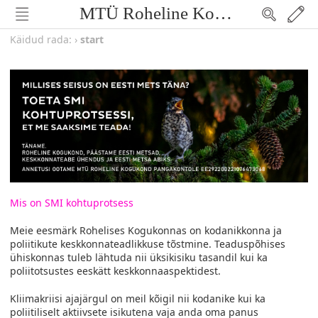
MTÜ Roheline Kogukond
Käidud rada:
›
start
Mis on SMI kohtuprotsess
Meie eesmärk Rohelises Kogukonnas on kodanikkonna ja
poliitikute keskkonnateadlikkuse tõstmine. Teaduspõhises
ühiskonnas tuleb lähtuda nii üksikisiku tasandil kui ka
poliitotsustes eeskätt keskkonnaaspektidest.
Kliimakriisi ajajärgul on meil kõigil nii kodanike kui ka
poliitiliselt aktiivsete isikutena vaja anda oma panus